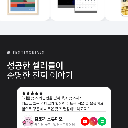
TESTIMONIALS
성공한 셀러들이
증명한 진짜 이야기
“
기존 굿즈 라인업을 넘어 육아 굿즈까지
“
야구 
리스크 없는 카테고리 확장이 이토록 쉬울 줄 몰랐어요.
POD 
앞으로 꾸준히 새로운 굿즈 런칭해보려고요.
”
바로 굿
있었습니
김토끼 스튜디오
캐릭터 굿즈 · 일러스트레이터