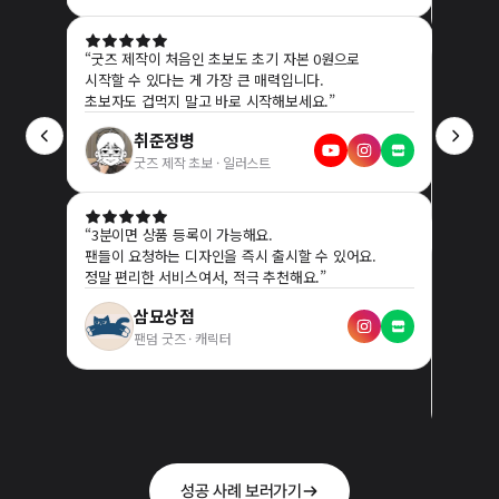
“
굿즈 제작이 처음인 초보도 초기 자본 0원으로
시작할 수 있다는 게 가장 큰 매력입니다.
“
부담 
초보자도 겁먹지 말고 바로 시작해보세요.
”
최적의 
가장 인
취준정병
서비스입
굿즈 제작 초보 · 일러스트
“
3분이면 상품 등록이 가능해요.
팬들이 요청하는 디자인을 즉시 출시할 수 있어요.
정말 편리한 서비스여서, 적극 추천해요.
”
“
치과 
포장부터
삼묘상점
없습니다
팬덤 굿즈 · 캐릭터
POD 
성공 사례 보러가기